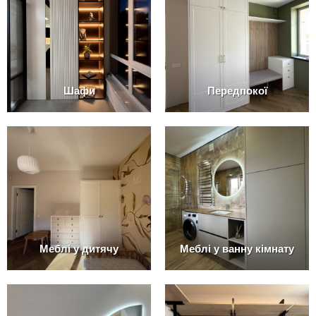
Шафи
Передпокої
Меблі у дитячу
Меблі у ванну кімнату