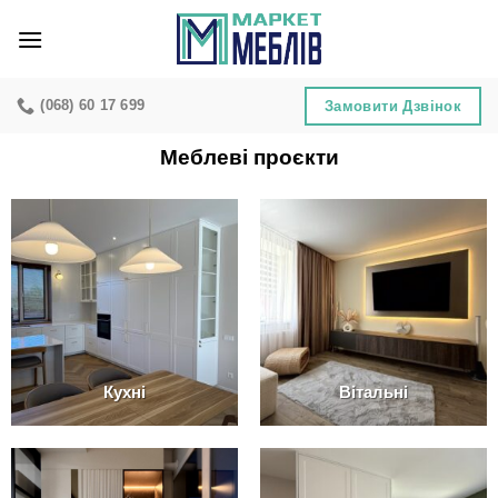
Skip
to
content
(068) 60 17 699
Замовити Дзвінок
Меблеві проєкти
Кухні
Вітальні