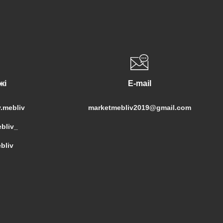
жі
E-mail
.mebliv
marketmebliv2019@gmail.com
bliv_
bliv